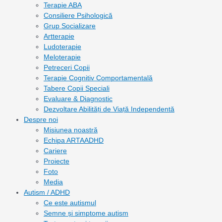
Terapie ABA
Consiliere Psihologică
Grup Socializare
Artterapie
Ludoterapie
Meloterapie
Petreceri Copii
Terapie Cognitiv Comportamentală
Tabere Copii Speciali
Evaluare & Diagnostic
Dezvoltare Abilități de Viață Independentă
Despre noi
Misiunea noastră
Echipa ARTAADHD
Cariere
Proiecte
Foto
Media
Autism / ADHD
Ce este autismul
Semne și simptome autism