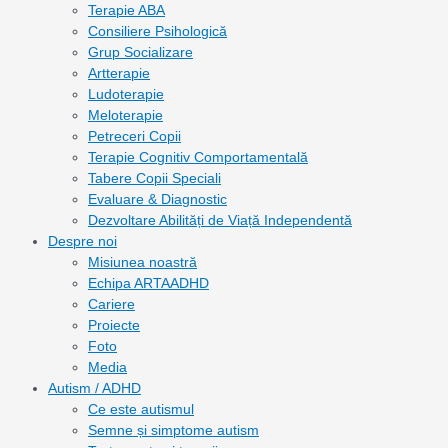
Terapie ABA
Consiliere Psihologică
Grup Socializare
Artterapie
Ludoterapie
Meloterapie
Petreceri Copii
Terapie Cognitiv Comportamentală
Tabere Copii Speciali
Evaluare & Diagnostic
Dezvoltare Abilități de Viață Independentă
Despre noi
Misiunea noastră
Echipa ARTAADHD
Cariere
Proiecte
Foto
Media
Autism / ADHD
Ce este autismul
Semne și simptome autism