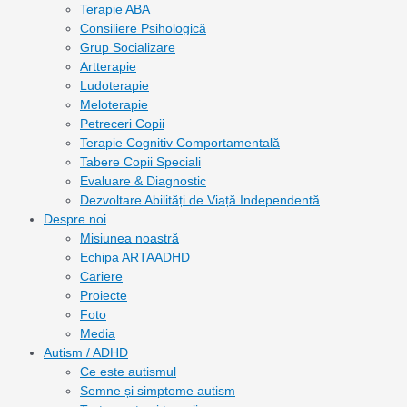
Terapie ABA
Consiliere Psihologică
Grup Socializare
Artterapie
Ludoterapie
Meloterapie
Petreceri Copii
Terapie Cognitiv Comportamentală
Tabere Copii Speciali
Evaluare & Diagnostic
Dezvoltare Abilități de Viață Independentă
Despre noi
Misiunea noastră
Echipa ARTAADHD
Cariere
Proiecte
Foto
Media
Autism / ADHD
Ce este autismul
Semne și simptome autism