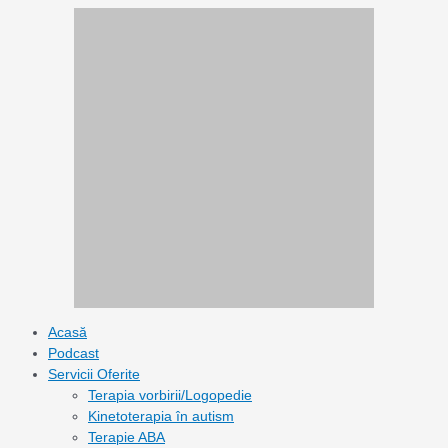
Skip
to
content
Acasă
Podcast
Servicii Oferite
Terapia vorbirii/Logopedie
Kinetoterapia în autism
Terapie ABA