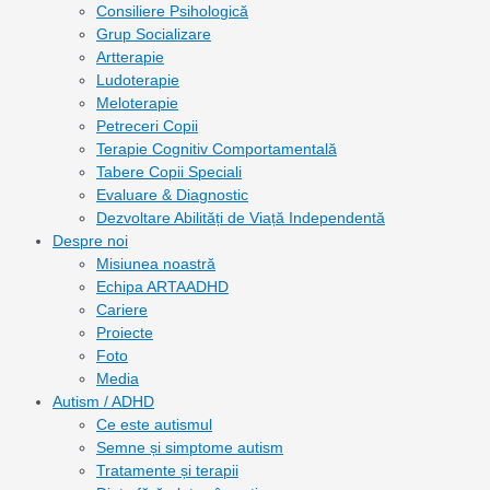
Consiliere Psihologică
Grup Socializare
Artterapie
Ludoterapie
Meloterapie
Petreceri Copii
Terapie Cognitiv Comportamentală
Tabere Copii Speciali
Evaluare & Diagnostic
Dezvoltare Abilități de Viață Independentă
Despre noi
Misiunea noastră
Echipa ARTAADHD
Cariere
Proiecte
Foto
Media
Autism / ADHD
Ce este autismul
Semne și simptome autism
Tratamente și terapii