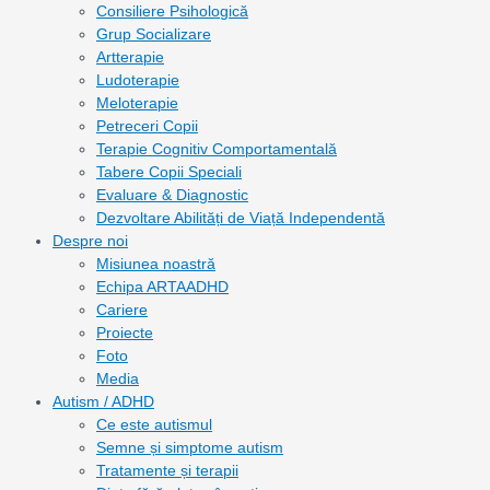
Consiliere Psihologică
Grup Socializare
Artterapie
Ludoterapie
Meloterapie
Petreceri Copii
Terapie Cognitiv Comportamentală
Tabere Copii Speciali
Evaluare & Diagnostic
Dezvoltare Abilități de Viață Independentă
Despre noi
Misiunea noastră
Echipa ARTAADHD
Cariere
Proiecte
Foto
Media
Autism / ADHD
Ce este autismul
Semne și simptome autism
Tratamente și terapii