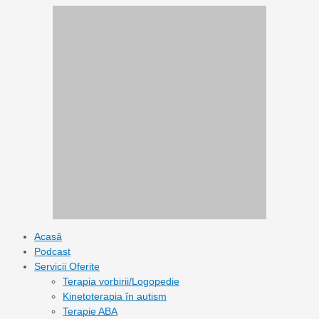
Skip
to
content
Acasă
Podcast
Servicii Oferite
Terapia vorbirii/Logopedie
Kinetoterapia în autism
Terapie ABA