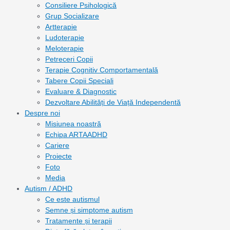
Consiliere Psihologică
Grup Socializare
Artterapie
Ludoterapie
Meloterapie
Petreceri Copii
Terapie Cognitiv Comportamentală
Tabere Copii Speciali
Evaluare & Diagnostic
Dezvoltare Abilități de Viață Independentă
Despre noi
Misiunea noastră
Echipa ARTAADHD
Cariere
Proiecte
Foto
Media
Autism / ADHD
Ce este autismul
Semne și simptome autism
Tratamente și terapii