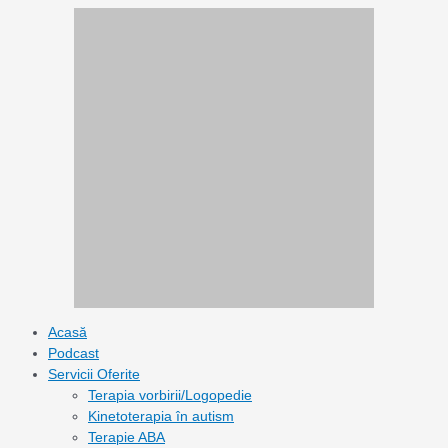
Skip
to
content
Acasă
Podcast
Servicii Oferite
Terapia vorbirii/Logopedie
Kinetoterapia în autism
Terapie ABA