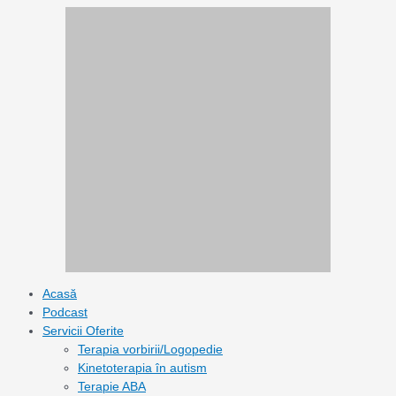
Skip
to
content
Acasă
Podcast
Servicii Oferite
Terapia vorbirii/Logopedie
Kinetoterapia în autism
Terapie ABA