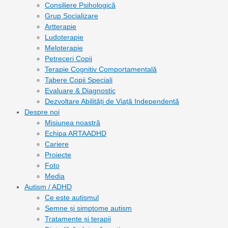
Consiliere Psihologică
Grup Socializare
Artterapie
Ludoterapie
Meloterapie
Petreceri Copii
Terapie Cognitiv Comportamentală
Tabere Copii Speciali
Evaluare & Diagnostic
Dezvoltare Abilități de Viață Independentă
Despre noi
Misiunea noastră
Echipa ARTAADHD
Cariere
Proiecte
Foto
Media
Autism / ADHD
Ce este autismul
Semne și simptome autism
Tratamente și terapii