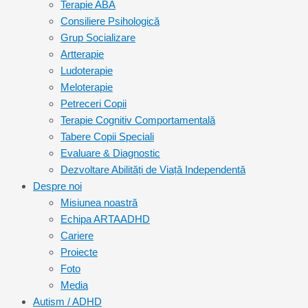
Terapie ABA
Consiliere Psihologică
Grup Socializare
Artterapie
Ludoterapie
Meloterapie
Petreceri Copii
Terapie Cognitiv Comportamentală
Tabere Copii Speciali
Evaluare & Diagnostic
Dezvoltare Abilități de Viață Independentă
Despre noi
Misiunea noastră
Echipa ARTAADHD
Cariere
Proiecte
Foto
Media
Autism / ADHD