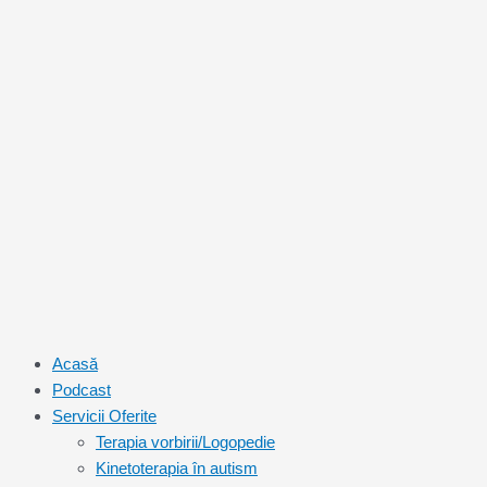
Skip
to
content
Acasă
Podcast
Servicii Oferite
Terapia vorbirii/Logopedie
Kinetoterapia în autism