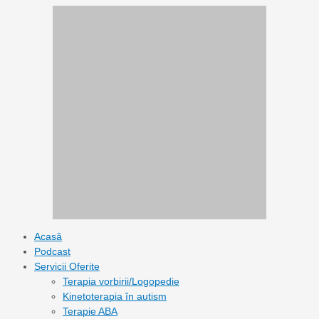
Skip
to
content
Acasă
Podcast
Servicii Oferite
Terapia vorbirii/Logopedie
Kinetoterapia în autism
Terapie ABA