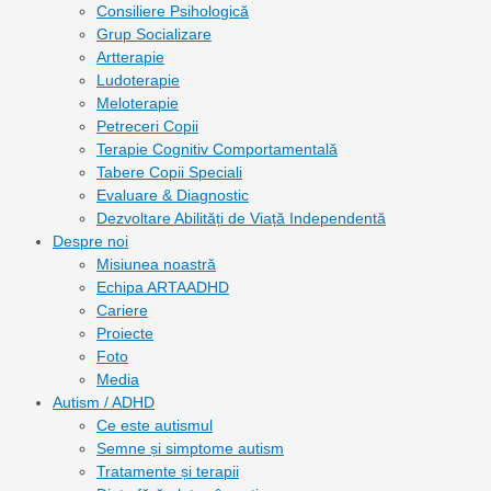
Consiliere Psihologică
Grup Socializare
Artterapie
Ludoterapie
Meloterapie
Petreceri Copii
Terapie Cognitiv Comportamentală
Tabere Copii Speciali
Evaluare & Diagnostic
Dezvoltare Abilități de Viață Independentă
Despre noi
Misiunea noastră
Echipa ARTAADHD
Cariere
Proiecte
Foto
Media
Autism / ADHD
Ce este autismul
Semne și simptome autism
Tratamente și terapii